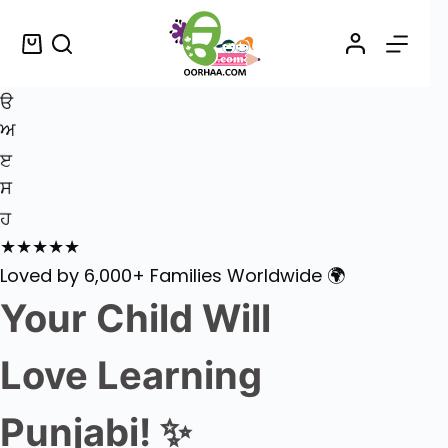
ੳ
ਅ
ੲ
ਸ
ਹ
★★★★★
Loved by 6,000+ Families Worldwide 🌍
Your Child Will
Love Learning
Punjabi! ✨