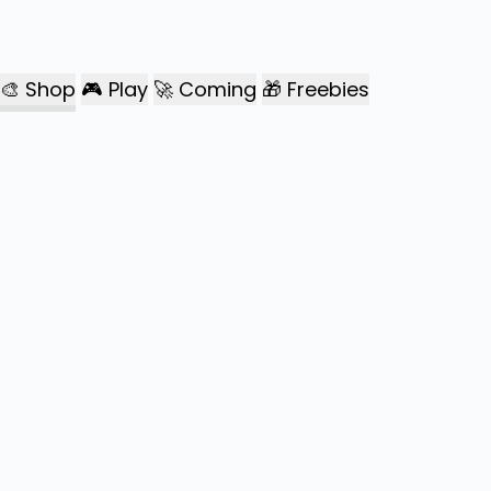
🎨
Shop
🎮
Play
🚀
Coming
🎁
Freebies
Festivals
ਤਿਉਹਾਰ
Names
ਨਾਮ ਸਿੱਖੋ
Stickers