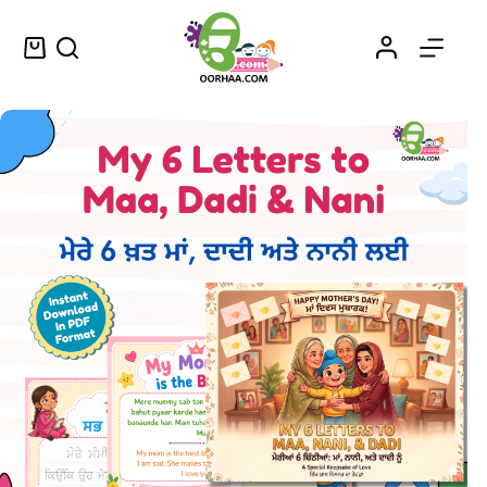
My 6 Letters to Maa, Nani, and Dadi | ਮੇਰੇ ਮਾਂ, ਨਾਨੀ ਅਤੇ ਦਾਦੀ ਲਈ 6 ਚਿੱਠੀਆਂ
Add to cart
$
4.49