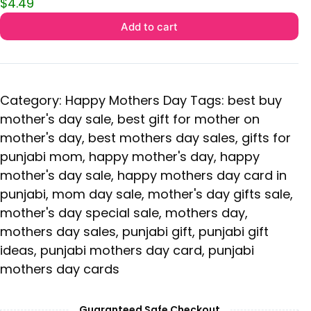
$
4.49
Add to cart
Category:
Happy Mothers Day
Tags:
best buy
mother's day sale
,
best gift for mother on
mother's day
,
best mothers day sales
,
gifts for
punjabi mom
,
happy mother's day
,
happy
mother's day sale
,
happy mothers day card in
punjabi
,
mom day sale
,
mother's day gifts sale
,
mother's day special sale
,
mothers day
,
mothers day sales
,
punjabi gift
,
punjabi gift
ideas
,
punjabi mothers day card
,
punjabi
mothers day cards
Guaranteed Safe Checkout